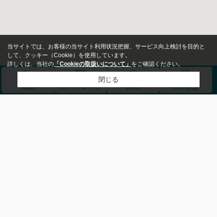
当サイトでは、お客様の当サイト利用状況把握、サービス向上検討を目的と
して、クッキー（Cookie）を使用しています。
詳しくは、当社の
「Cookieの取扱いについて」
をご確認ください。
閉じる
お問い合わせ
売却査定
電話
LINE
物件種別
買いたい方
会員登録
土地
売りたい方
ログイン
投資用
土地
事業用
お問い合わせ
価格
注文・リフォーム
来店予約
～
会社概要
売却査定