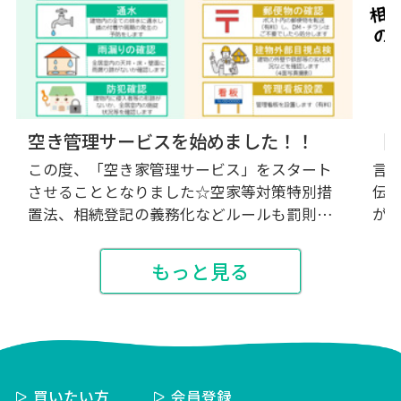
空き管理サービスを始めました！！
この度、「空き家管理サービス」をスタート
言
させることとなりました☆空家等対策特別措
伝
置法、相続登記の義務化などルールも罰則も
が
増え、ますます管理する側が大変な時...
です
もっと見る
買いたい方
会員登録