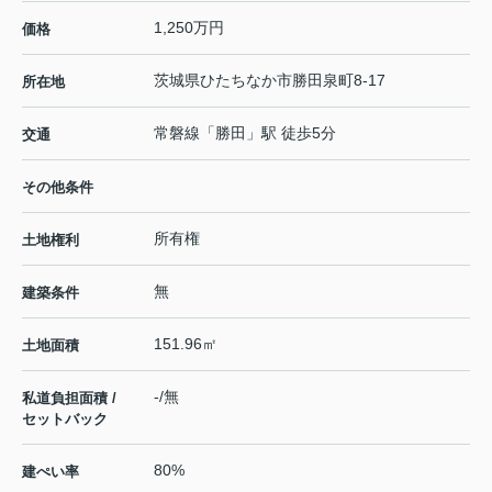
1,250万円
価格
茨城県
ひたちなか市
勝田泉町
8-17
所在地
常磐線
「
勝田
」駅 徒歩5分
交通
その他条件
所有権
土地権利
無
建築条件
151.96㎡
土地面積
-/無
私道負担面積 /
セットバック
80%
建ぺい率