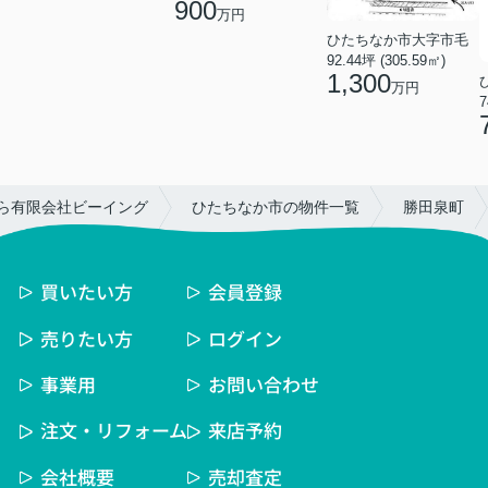
900
万円
ひたちなか市大字市毛
92.44坪 (305.59㎡)
1,300
万円
7
ら有限会社ビーイング
ひたちなか市の物件一覧
勝田泉町
買いたい方
会員登録
売りたい方
ログイン
事業用
お問い合わせ
注文・リフォーム
来店予約
会社概要
売却査定