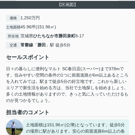
【区画図】
1,250万円
価格
45.96坪(151.96㎡)
土地面積
茨城県
ひたちなか市
勝田泉町
8-17
所在地
常磐線
「
勝田
」駅 徒歩5分
交通
セールスポイント
日々の暮らしに便利なマルト SC春日店(スーパー)まで378mで
す。住みやすい空間の条件の1つに前面道路が6m以上あるところ
を入れてみては。駅まで徒歩5分の好立地です。これから新しい
エリアで新生活を始める方は、当社で土地探しを始めましょう。
多くの土地情報がありますので、きっと気に入っていただけるも
のが見つかるでしょう。
担当者のコメント
土地面積は151.96㎡(公簿)となっています。徒歩5分
の場所に駅があります。安心の前面道路6m以上の条