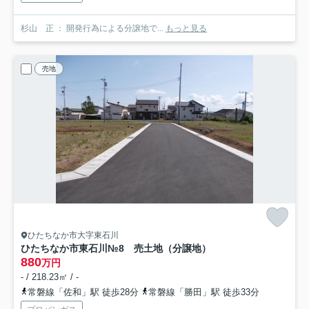
杉山 正 ： 開発行為による分譲地で...
もっと見る
売地
ひたちなか市大字東石川
ひたちなか市東石川№8 売土地（分譲地）
880
万円
- / 218.23㎡ / -
常磐線「佐和」駅 徒歩28分
常磐線「勝田」駅 徒歩33分