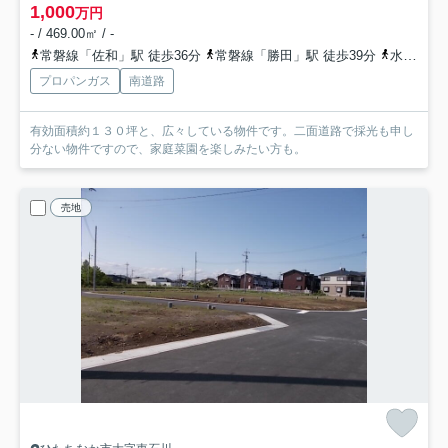
1,000
万円
- / 469.00㎡ / -
常磐線「佐和」駅 徒歩36分
常磐線「勝田」駅 徒歩39分
水郡線「後台」駅 徒歩46分
プロパンガス
南道路
有効面積約１３０坪と、広々している物件です。二面道路で採光も申し
分ない物件ですので、家庭菜園を楽しみたい方も。
売地