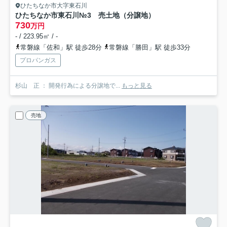
ひたちなか市大字東石川
ひたちなか市東石川№3 売土地（分譲地）
730
万円
- / 223.95㎡ / -
常磐線「佐和」駅 徒歩28分
常磐線「勝田」駅 徒歩33分
プロパンガス
杉山 正 ： 開発行為による分譲地で...
もっと見る
売地