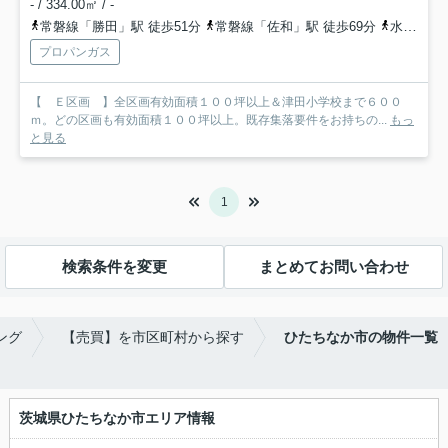
- / 334.00㎡ / -
常磐線「勝田」駅 徒歩51分
常磐線「佐和」駅 徒歩69分
水郡線「後台」駅 徒歩23分
プロパンガス
【 Ｅ区画 】全区画有効面積１００坪以上＆津田小学校まで６００
ｍ。どの区画も有効面積１００坪以上。既存集落要件をお持ちの...
もっ
と見る
1
検索条件を変更
まとめてお問い合わせ
ング
【売買】を市区町村から探す
ひたちなか市の物件一覧
茨城県ひたちなか市エリア情報