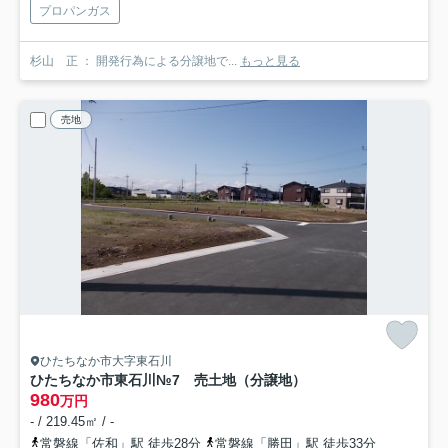
プロパンガス
杉山 正 ： 開発行為による分譲地で...
もっと見る
売地
ひたちなか市大字東石川
ひたちなか市東石川№7 売土地（分譲地）
980
万円
- / 219.45㎡ / -
常磐線「佐和」駅 徒歩28分
常磐線「勝田」駅 徒歩33分