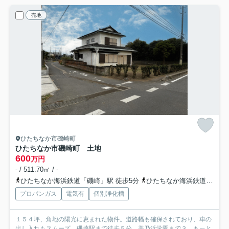
売地
ひたちなか市磯崎町
ひたちなか市磯崎町 土地
600
万円
- / 511.70㎡ / -
ひたちなか海浜鉄道「磯崎」駅 徒歩5分
ひたちなか海浜鉄道「美乃浜学園」駅 徒歩6分
プロパンガス
電気有
個別浄化槽
１５４坪、角地の陽光に恵まれた物件。道路幅も確保されており、車の
出し入れもスムーズ。磯崎駅まで徒歩５分、美乃浜学園まで３...
もっと