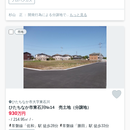
プロパンガス
杉山 正 ： 開発行為による分譲地で...
もっと見る
売地
ひたちなか市大字東石川
ひたちなか市東石川№14 売土地（分譲地）
930
万円
- / 214.95㎡ / -
常磐線「佐和」駅 徒歩28分
常磐線「勝田」駅 徒歩33分