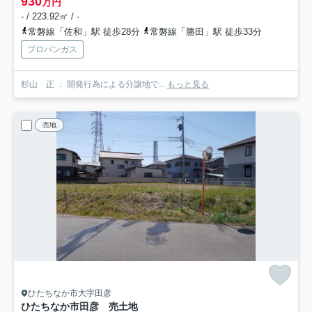
930
万円
- / 223.92㎡ / -
常磐線「佐和」駅 徒歩28分
常磐線「勝田」駅 徒歩33分
プロパンガス
杉山 正 ： 開発行為による分譲地で...
もっと見る
売地
ひたちなか市大字田彦
ひたちなか市田彦 売土地