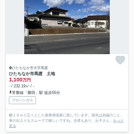
ひたちなか市大字馬渡
ひたちなか市馬渡 土地
1,100
万円
- / 232.19㎡ / -
常磐線「勝田」駅 徒歩55分
プロパンガス
幅１６ｍと広々とした南東側道路に面しています。採光は勿論のこと、
車の出入りもスムーズで嬉しいですね。歩道もあり、お子さん...
もっと
見る