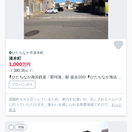
ひたちなか市湊本町
湊本町
1,000
万円
- / 380.35㎡ / -
ひたちなか海浜鉄道「那珂湊」駅 徒歩10分
ひたちなか海浜鉄道「殿山」駅 徒歩19分
プロパンガス
道幅約９ｍと広々しているため、車のすれ違いや、出し入れもスムーズ
に行っていただけます。賑わいを感じられる商業地域ですので...
もっと
見る
売地