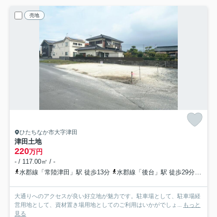
売地
ひたちなか市大字津田
津田土地
220
万円
- / 117.00㎡ / -
水郡線「常陸津田」駅 徒歩13分
水郡線「後台」駅 徒歩29分
常磐
大通りへのアクセスが良い好立地が魅力です。駐車場として、駐車場経
営用地として、資材置き場用地としてのご利用はいかがでしょ...
もっと
見る