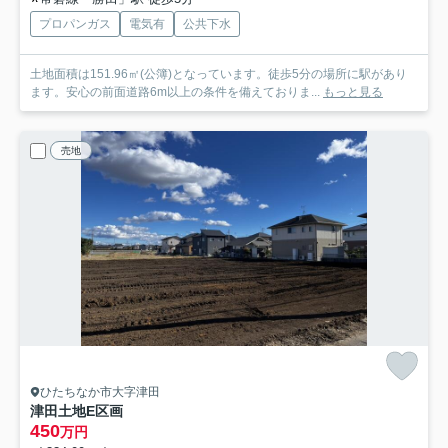
プロパンガス
電気有
公共下水
土地面積は151.96㎡(公簿)となっています。徒歩5分の場所に駅があり
ます。安心の前面道路6m以上の条件を備えておりま...
もっと見る
売地
ひたちなか市大字津田
津田土地E区画
450
万円