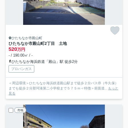
ひたちなか市殿山町
ひたちなか市殿山町2丁目 土地
520
万円
- / 190.00㎡ / -
ひたちなか海浜鉄道「殿山」駅 徒歩2分
プロパンガス
＜周辺環境＞ひたちなか海浜鉄道殿山駅まで徒歩２分バス停（牛久保）
までも徒歩２分那珂湊第二小学校まで５７５ｍ＜特徴＞前面道...
もっと
見る
売地