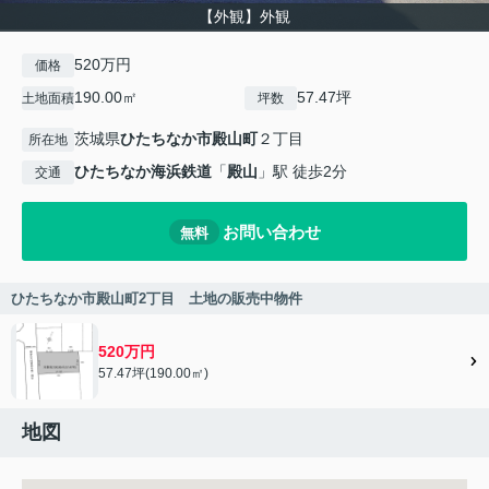
【外観】外観
520万円
価格
190.00㎡
57.47坪
土地面積
坪数
茨城県
ひたちなか市
殿山町
２丁目
所在地
ひたちなか海浜鉄道
「
殿山
」駅 徒歩2分
交通
お問い合わせ
無料
ひたちなか市殿山町2丁目 土地の販売中物件
520万円
57.47坪(190.00㎡)
地図