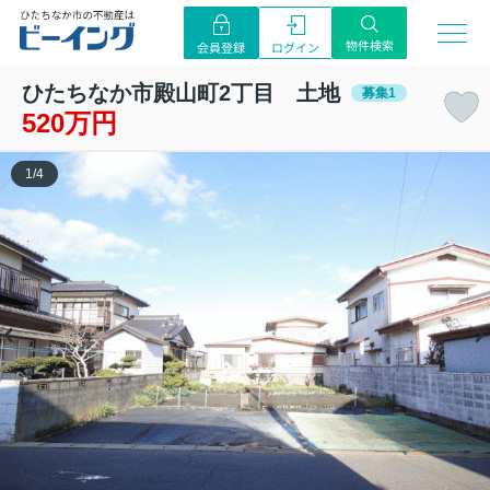
物件検索
ログイン
会員登録
ひたちなか市殿山町2丁目 土地
募集1
520万円
1
/
4