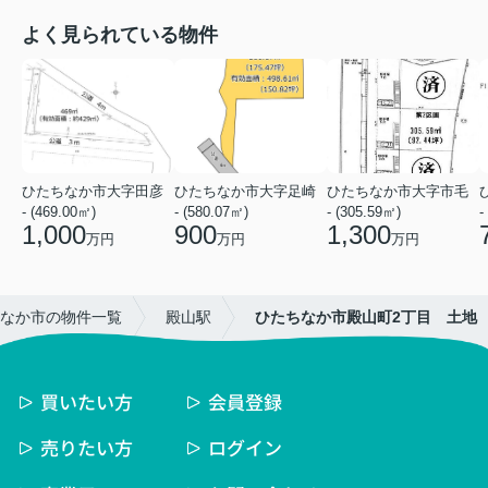
よく見られている物件
ひたちなか市大字田彦
ひたちなか市大字足崎
ひたちなか市大字市毛
- (469.00㎡)
- (580.07㎡)
- (305.59㎡)
-
1,000
900
1,300
万円
万円
万円
なか市の物件一覧
殿山駅
ひたちなか市殿山町2丁目 土地
買いたい方
会員登録
売りたい方
ログイン