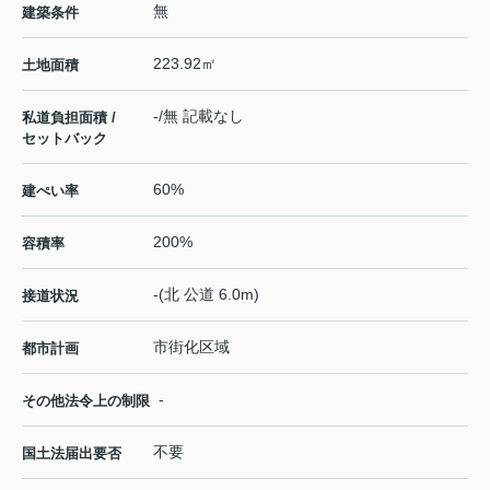
無
建築条件
223.92㎡
土地面積
-/無 記載なし
私道負担面積 /
セットバック
60%
建ぺい率
200%
容積率
-(北 公道 6.0m)
接道状況
市街化区域
都市計画
-
その他法令上の制限
不要
国土法届出要否