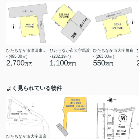
ひたちなか市津田東３丁目
ひたちなか市大字馬渡
ひたちなか市大字勝倉
- (495.00㎡)
- (232.19㎡)
- (263.00㎡)
-
2,700
1,100
550
万円
万円
万円
よく見られている物件
ひたちなか市大字田彦