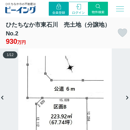
物件検索
ログイン
会員登録
ひたちなか市東石川 売土地（分譲地）
No.2
930
万円
1
/
12