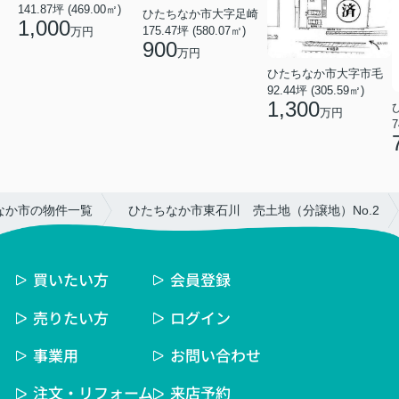
141.87坪 (469.00㎡)
ひたちなか市大字足崎
1,000
175.47坪 (580.07㎡)
万円
900
万円
ひたちなか市大字市毛
92.44坪 (305.59㎡)
1,300
万円
7
なか市の物件一覧
ひたちなか市東石川 売土地（分譲地）No.2
買いたい方
会員登録
売りたい方
ログイン
事業用
お問い合わせ
注文・リフォーム
来店予約