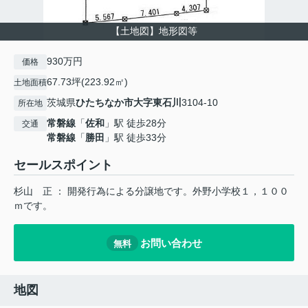
【土地図】地形図等
930万円
価格
67.73坪(223.92㎡)
土地面積
茨城県
ひたちなか市
大字東石川
3104-10
所在地
常磐線
「
佐和
」駅 徒歩28分
交通
常磐線
「
勝田
」駅 徒歩33分
セールスポイント
杉山 正 ： 開発行為による分譲地です。外野小学校１，１００
ｍです。
お問い合わせ
無料
地図